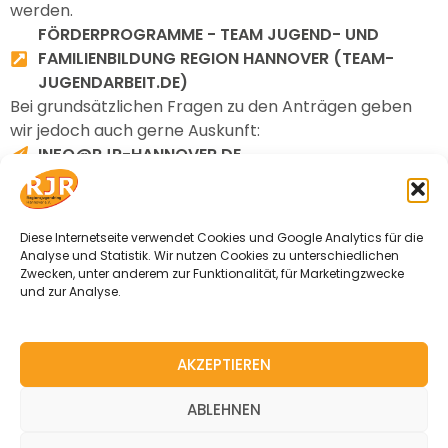
werden.
FÖRDERPROGRAMME - TEAM JUGEND- UND
FAMILIENBILDUNG REGION HANNOVER (TEAM-
JUGENDARBEIT.DE)
Bei grundsätzlichen Fragen zu den Anträgen geben
wir jedoch auch gerne Auskunft:
INFO@RJR-HANNOVER.DE
Darüber hinaus gibt es Stiftungen, die die
Jugendarbeit finanziell unterstützen, sowie spezielle
für Jugendarbeit eingerichtete Förderprogramme wie
Diese Internetseite verwendet Cookies und Google Analytics für die
4GENERATION des Landes Niedersachsen:
Analyse und Statistik. Wir nutzen Cookies zu unterschiedlichen
4GENERATION.DE
Zwecken, unter anderem zur Funktionalität, für Marketingzwecke
und zur Analyse.
AKZEPTIEREN
© 2026 Regionsjugendring Hannover e. V.
ABLEHNEN
I
F