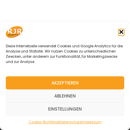
Diese Internetseite verwendet Cookies und Google Analytics für die
Analyse und Statistik. Wir nutzen Cookies zu unterschiedlichen
Zwecken, unter anderem zur Funktionalität, für Marketingzwecke
und zur Analyse.
AKZEPTIEREN
© 2026 Regionsjugendring Hannover e. V.
ABLEHNEN
I
F
EINSTELLUNGEN
n
a
s
c
Impressum
Datenschutz
Cookie-Richtlinie (EU)
Cookie-Richtlinie
Datenschutz
Impressum
t
e