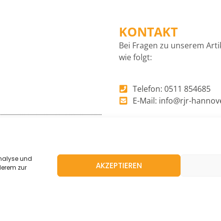
KONTAKT
Bei Fragen zu unserem Arti
wie folgt:
Telefon: 0511 854685
E-Mail: info@rjr-hannov
Nächster
NÄCHSTER BEITRAG
AK Diversität
ANSPRECHPARTNER:IN
Analyse und
AKZEPTIEREN
derem zur
I
F
Impressum
Datenschu
n
a