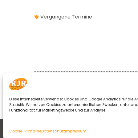
Vergangene Termine
Zurück
VORIGER BEITRAG
Neue Infoseite zum Thema Volljährigkeit
Diese Internetseite verwendet Cookies und Google Analytics für die 
Statistik. Wir nutzen Cookies zu unterschiedlichen Zwecken, unter an
Funktionalität, für Marketingzwecke und zur Analyse.
© 2026 Regionsjugendring Hannover e. V.
Cookie-Richtlinie
Datenschutz
Impressum