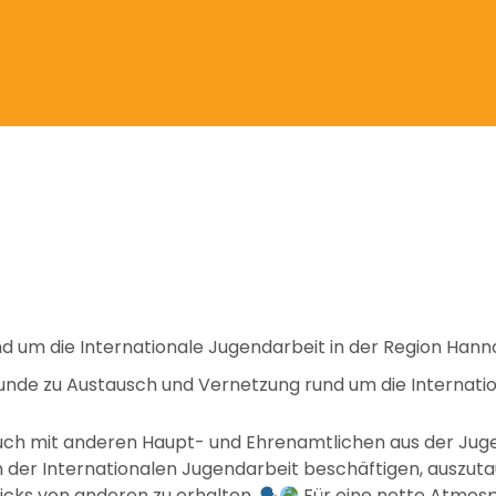
 um die Internationale Jugendarbeit in der Region Hann
r Runde zu Austausch und Vernetzung rund um die Intern
 euch mit anderen Haupt- und Ehrenamtlichen aus der Jug
 der Internationalen Jugendarbeit beschäftigen, auszutau
ricks von anderen zu erhalten.
Für eine nette Atmosp